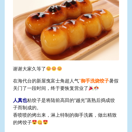
谢谢大家久等了
在海代台的新屋曳富士角超人气
"
御手洗烧饺子
暑假
关门了一段时间，终于要恢复营业了
人真也
粘饺子是将陆前高田的“越光”蒸熟后捣成饺
子而制成的。
香喷喷的烤出来，淋上特制的御手洗酱，做出精致
的烤饺子