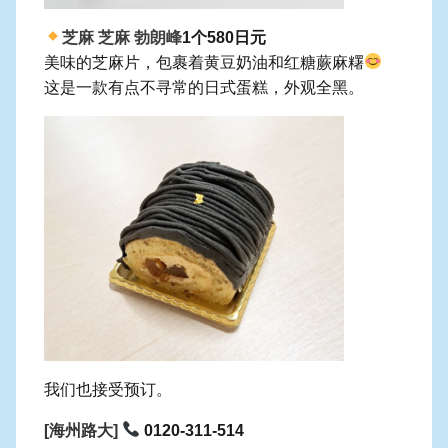
芝麻 芝麻 勃朗峰
1个580日元
美味的芝麻片，包裹着黄豆奶油和红糖蕨麻糬
这是一款有点不寻常的日式蛋糕，外观全黑。
我们也接受预订。
[海州路大]
0120-311-514