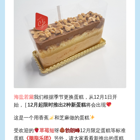
海盐若黛
我们根据季节更换蛋糕，从12月1日开
始，
[
12月起限时推出2种新蛋糕
将会出现
这是一个用香蕉
和芝麻做的蛋糕
受欢迎的
草莓短
呀
勃朗峰
12月限定蛋糕等标准
蛋糕
《胭脂乐团》
另外，请大家看看新推出的蛋糕