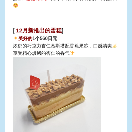
[
12月新推出的蛋糕
]
美好的
1个560日元
浓郁的巧克力杏仁慕斯搭配香蕉果冻，口感清爽
享受精心烘烤的杏仁的香气