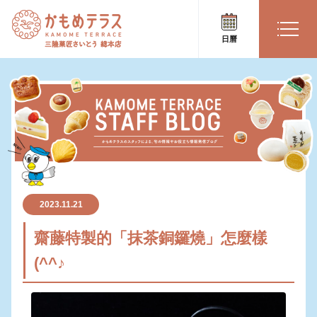
日曆
2023.11.21
齋藤特製的「抹茶銅鑼燒」怎麼樣
(^^♪