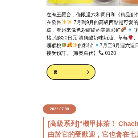
在海王羅台，僅限週六和周日和《精品創
在發售
7月到9月的高級西點是可愛
糕，看起來像色彩繽紛的美麗彩虹
“
格1個820日元 清爽酸奶味奶油、草莓
獼猴桃
的和諧
7月至9月週六週日
接受預訂。 [海奧羅代】
0120
更
2023.07.08
[高級系列]“機甲抹茶！ Chacha
由於它的受歡迎，它也會在七月（