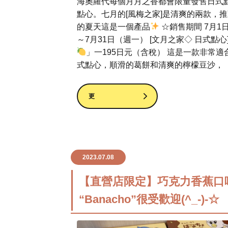
海奧羅代每個月月之香都會限量發售日式
點心。七月的[風梅之家]是清爽的兩款，
的夏天這是一個產品
☆銷售期間 7月1
～7月31日（週一） [文月之家◇ 日式點心
」一195日元（含稅） 這是一款非常適
式點心，順滑的葛餅和清爽的檸檬豆沙，
更
2023.07.08
【直營店限定】巧克力香蕉口
“Banacho”很受歡迎(^_-)-☆