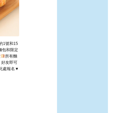
的1號和15
麵包和限定
友
所有麵
E 好友即可
此處報名▼