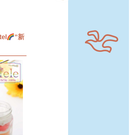
el
”新