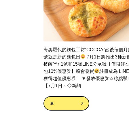
海奧羅代的麵包工坊“COCOA”然後每個月
號就是新的麵包日
7月1日將推出3種新
披薩^^♪ 1號和15號LINE公眾號【僅限好
包10%優惠券】將會發貨
註冊成為 LIN
獲得超值優惠券！ ▼發放優惠券☆線點擊
【7月1日～◇新麵
更