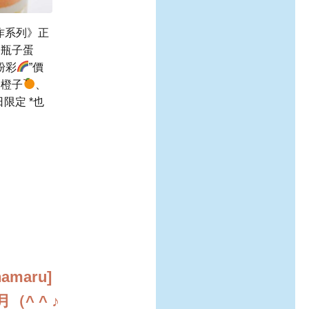
作系列》正
的瓶子蛋
粉彩
”價
、橙子
、
限定 *也
maru]
^ ^ ♪