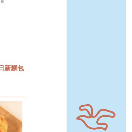
僅
5日新麵包