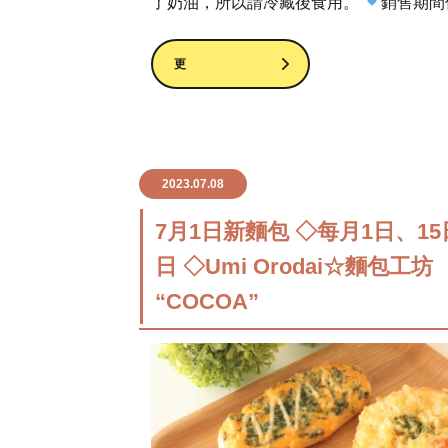
了奶油，所以請冷藏後食用。
銷售期間
更
2023.07.08
7月1日新麵包 ◇每月1日、1
日 ◇Umi Orodai☆麵包工坊
“COCOA”