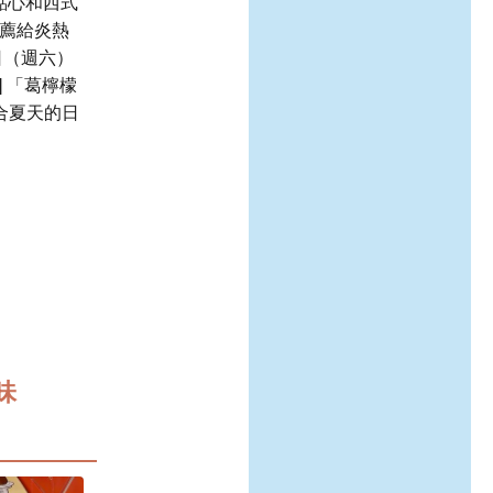
點心和西式
推薦給炎熱
日（週六）
] 「葛檸檬
合夏天的日
味