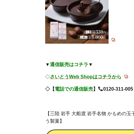
▼
通信販売はコチラ
▼
◇
さいとうWeb Shopはコチラから
◇【
電話での通信販売
】
0120-311-005
【三陸 岩手 大船渡 岩手名物 かもめの
う製菓】