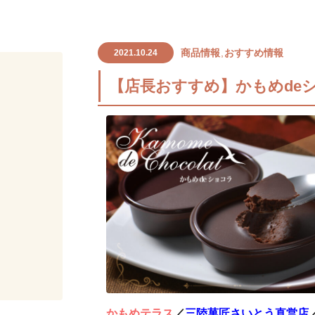
商品情報
おすすめ情報
2021.10.24
【店長おすすめ】かもめde
かもめテラス
／
三陸菓匠さいとう直営店