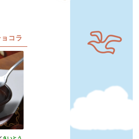
ショコラ
／
さいとう