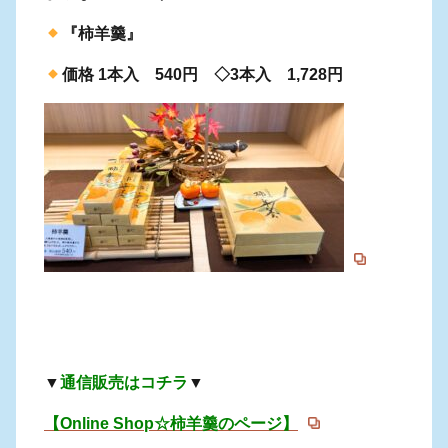
『柿羊羹』
価格 1本入 540円 ◇3本入 1,728円
▼
通信販売はコチラ
▼
【Online Shop☆柿羊羹のページ】