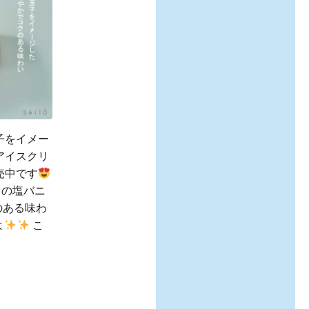
子をイメー
アイスクリ
売中です
％の塩バニ
のある味わ
よ
こ