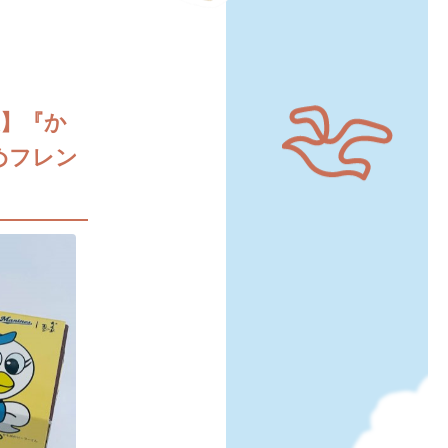
】『か
めフレン