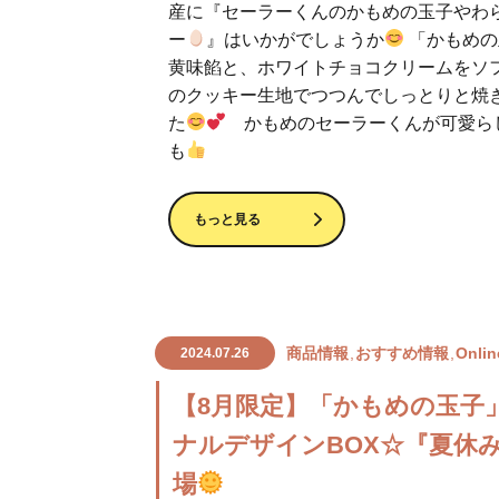
産に『セーラーくんのかもめの玉子やわ
ー
』はいかがでしょうか
「かもめの
黄味餡と、ホワイトチョコクリームをソ
のクッキー生地でつつんでしっとりと焼
た
かもめのセーラーくんが可愛ら
も
もっと見る
商品情報
おすすめ情報
Onlin
2024.07.26
【8月限定】「かもめの玉子
ナルデザインBOX☆『夏休
場