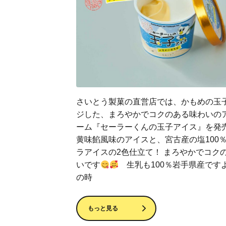
さいとう製菓の直営店では、かもめの玉
ジした、まろやかでコクのある味わいの
ーム『セーラーくんの玉子アイス』を発
黄味餡風味のアイスと、宮古産の塩100
ラアイスの2色仕立て！ まろやかでコク
いです
生乳も100％岩手県産です
の時
もっと見る