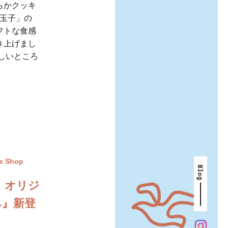
らかクッキ
玉子」の
フトな食感
き上げまし
しいところ
e Shop
Blog
」オリジ
み』新登