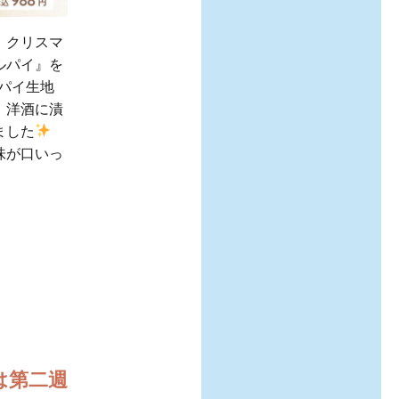
、クリスマ
ルパイ』を
パイ生地
、洋酒に漬
ました
味が口いっ
は第二週