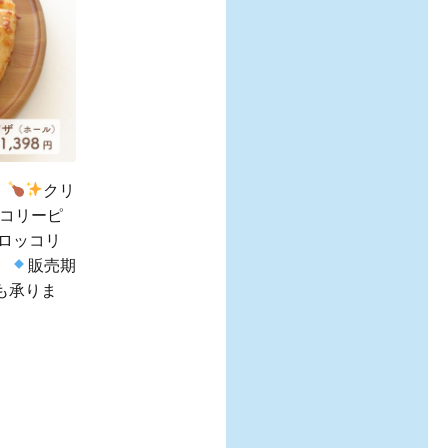
、
クリ
コリーピ
ロッコリ
）
販売期
約も承りま