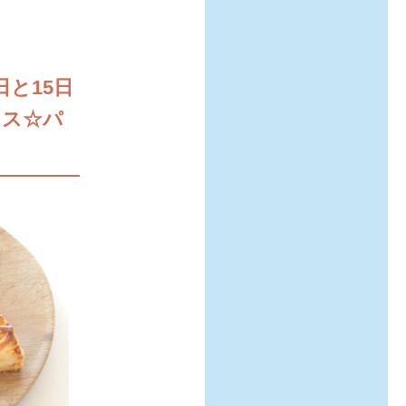
日と15日
ラス☆パ