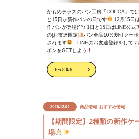
かもめテラスのパン工房「COCOA」で
と15日が新作パンの日です
12月15日
作パンが登場(^^♪ 1日と15日はLINE公
の[お友達限定
パン全品10％割引クーポ
されます
LINEのお友達登録をして 
ポンをGETしよう
もっと見る
商品情報
おすすめ情報
2025.12.04
【期間限定】2種類の新作ケ
場