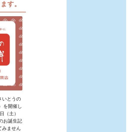
します。
さいとうの
）を開催し
0日（土）
のお誕生記
てみません