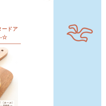
スタードア
-☆