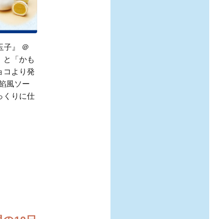
玉子』 ＠
ョコ」と「かも
ョコより発
餡風ソー
っくりに仕