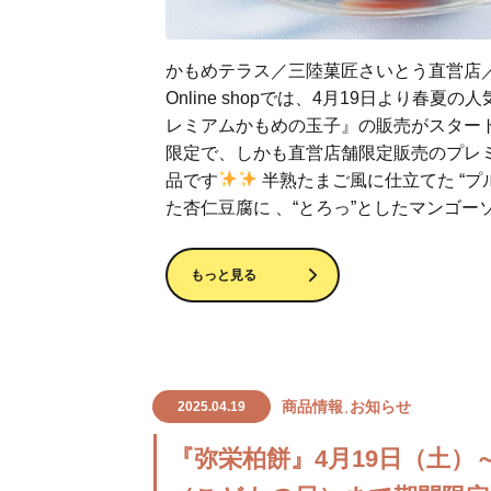
かもめテラス／三陸菓匠さいとう直営店
Online shopでは、4月19日より春夏の
レミアムかもめの玉子』の販売がスター
限定で、しかも直営店舗限定販売のプレ
品です
半熟たまご風に仕立てた “プ
た杏仁豆腐に 、“とろっ”としたマンゴー
もっと見る
商品情報
お知らせ
2025.04.19
『弥栄柏餅』4月19日（土）～