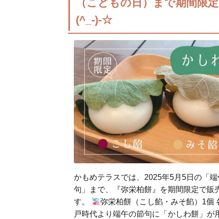
（こどもの日）まで期間限定
(^_-)-☆
かもめテラスでは、2025年5月5日の「
句」まで、『弥栄柏餅』を期間限定で販
す。
弥栄柏餅（こし餡・みそ餡）1個 各
戸時代より端午の節句に「かしわ餅」が