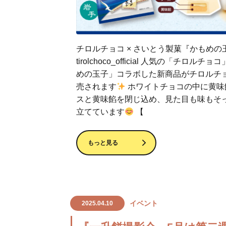
チロルチョコ × さいとう製菓『かもめの
tirolchoco_official 人気の「チロルチ
めの玉子」コラボした新商品がチロルチ
売されます
ホワイトチョコの中に黄味
スと黄味餡を閉じ込め、見た目も味もそ
立てています
【
もっと見る
イベント
2025.04.10