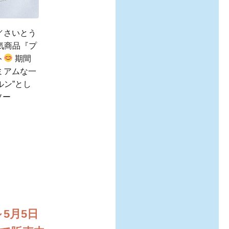
／さいとう
人気商品『プ
ト
期間
ミアムな一
ルン”とし
ソー
5月5日