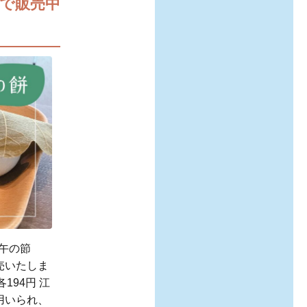
で販売中
端午の節
売いたしま
194円 江
用いられ、