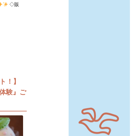
◇販
ント！】
り体験』ご