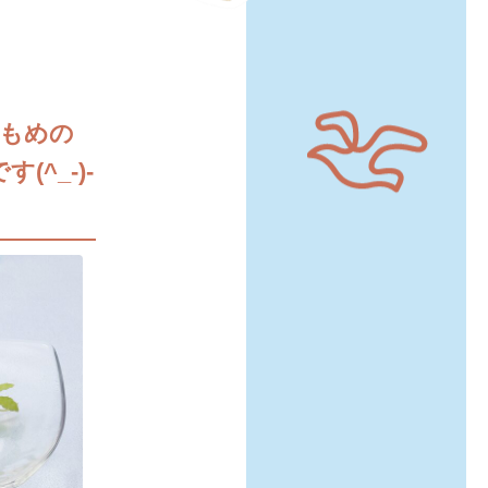
かもめの
^_-)-